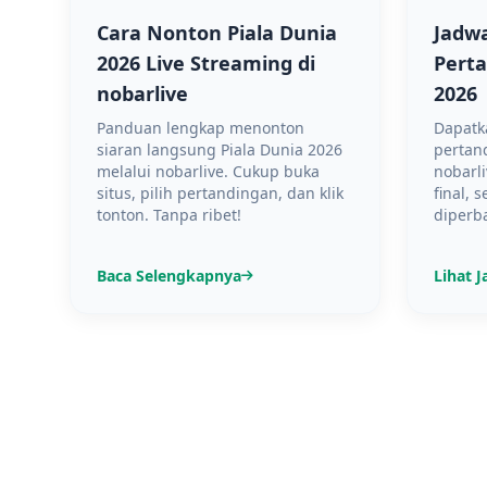
Cara Nonton Piala Dunia
Jadw
2026 Live Streaming di
Perta
nobarlive
2026
Panduan lengkap menonton
Dapatk
siaran langsung Piala Dunia 2026
pertan
melalui nobarlive. Cukup buka
nobarli
situs, pilih pertandingan, dan klik
final, 
tonton. Tanpa ribet!
diperba
Baca Selengkapnya
Lihat 