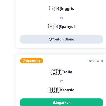
🇬🇧
Inggris
vs
🇪🇸
Spanyol
Tonton Ulang
18:30 WIB
Upcoming
🇮🇹
Italia
vs
🇭🇷
Kroasia
Ingatkan