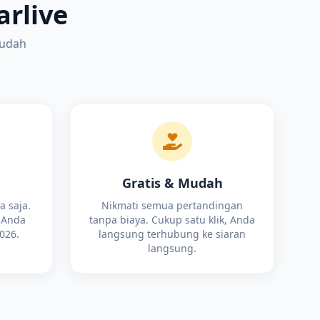
rlive
mudah
Gratis & Mudah
a saja.
Nikmati semua pertandingan
 Anda
tanpa biaya. Cukup satu klik, Anda
026.
langsung terhubung ke siaran
langsung.