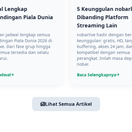
al Lengkap
5 Keunggulan nobarl
ndingan Piala Dunia
Dibanding Platform
Streaming Lain
an jadwal lengkap semua
nobarlive hadir dengan be
dingan Piala Dunia 2026 di
keunggulan: gratis, HD, ta
ve. Dari fase grup hingga
buffering, akses 24 jam, da
semua tersedia dan selalu
kompatibel dengan semua
rui.
perangkat. Inilah masa de
nobar.
Jadwal
Baca Selengkapnya
Lihat Semua Artikel