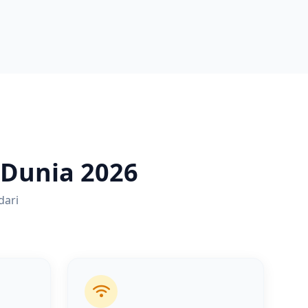
 Dunia 2026
dari